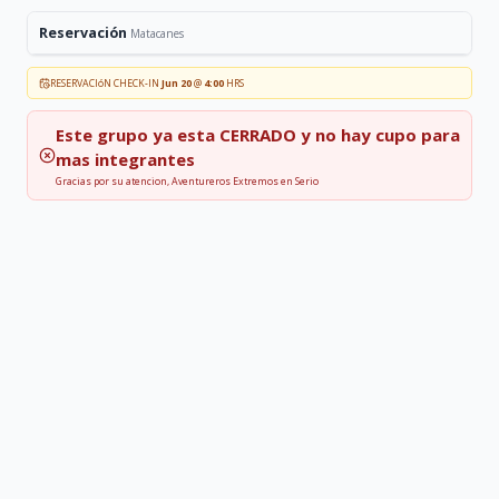
Reservación
Matacanes
RESERVACIóN CHECK-IN
Jun 20
@
4:00
HRS
Este grupo ya esta
CERRADO
y no hay cupo para
mas integrantes
Gracias por su atencion, Aventureros Extremos en Serio