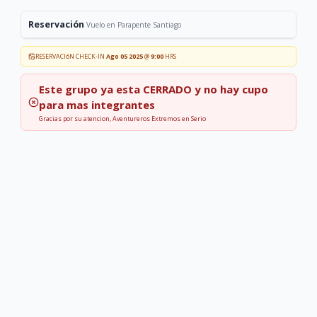
Reservación
Vuelo en Parapente Santiago
RESERVACIóN CHECK-IN
Ago 05 2025
@
9:00
HRS
Este grupo ya esta
CERRADO
y no hay cupo
para mas integrantes
Gracias por su atencion, Aventureros Extremos en Serio