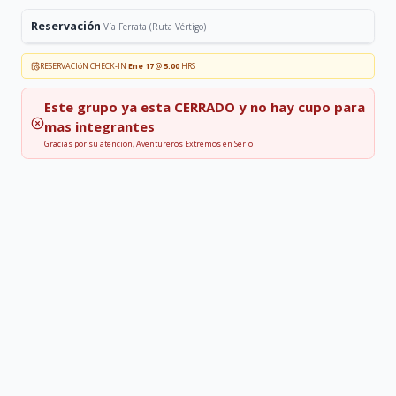
Reservación
Vía Ferrata (Ruta Vértigo)
RESERVACIóN CHECK-IN
Ene 17
@
5:00
HRS
Este grupo ya esta
CERRADO
y no hay cupo para
mas integrantes
Gracias por su atencion, Aventureros Extremos en Serio