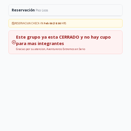
Reservación
Pico Licos
RESERVACIóN CHECK-IN
Feb 06
@
8:00
HRS
Este grupo ya esta
CERRADO
y no hay cupo
para mas integrantes
Gracias por su atencion, Aventureros Extremos en Serio